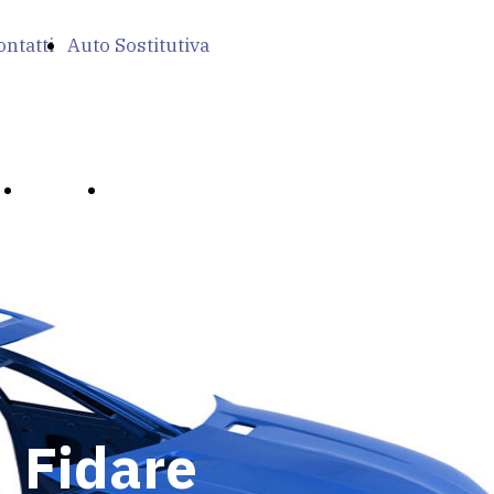
ontatti
Auto Sostitutiva
zi
Contatti
Auto Sostitutiva
i Fidare