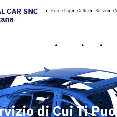
AL CAR SNC
Home Page
Gallery
Servizi
C
tana
AL CAR SNC
Home Page
Gallery
Servi
tana
vizio di Cui Ti Puo